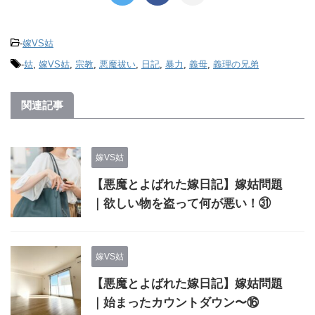
-
嫁VS姑
-
姑
,
嫁VS姑
,
宗教
,
悪魔祓い
,
日記
,
暴力
,
義母
,
義理の兄弟
関連記事
嫁VS姑
【悪魔とよばれた嫁日記】嫁姑問題
｜欲しい物を盗って何が悪い！㉛
嫁VS姑
【悪魔とよばれた嫁日記】嫁姑問題
｜始まったカウントダウン〜⑯