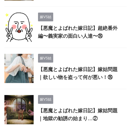
嫁VS姑
【悪魔とよばれた嫁日記】超絶番外
編〜義実家の面白い人達〜㉖
嫁VS姑
【悪魔とよばれた嫁日記】嫁姑問題
｜欲しい物を盗って何が悪い！㉖
嫁VS姑
【悪魔とよばれた嫁日記】嫁姑問題
｜地獄の勧誘の始まり…②