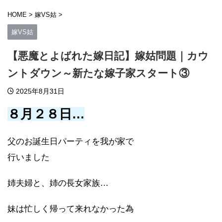
HOME
>
嫁VS姑
>
嫁VS姑
【悪魔とよばれた嫁日記】嫁姑問題｜カウ
ントダウン～新たな嫁子家スタート③
2025年8月31日
８月２８日…
父のお誕生日パーティを我が家で
行いました
姉夫婦と、姉の長女家族…
妹は忙しく帰って来れなかった為