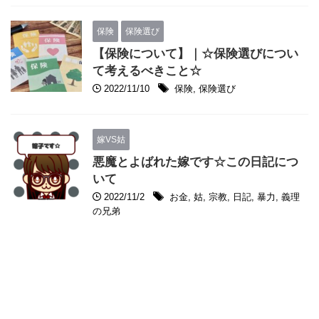
保険
保険選び
【保険について】｜☆保険選びについ
て考えるべきこと☆
2022/11/10
保険
,
保険選び
嫁VS姑
悪魔とよばれた嫁です☆この日記につ
いて
2022/11/2
お金
,
姑
,
宗教
,
日記
,
暴力
,
義理
の兄弟