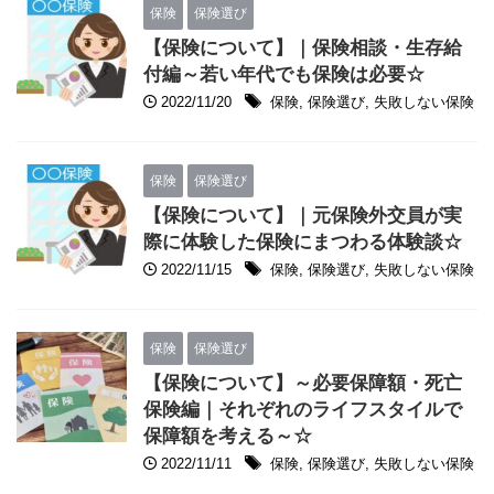
保険
保険選び
【保険について】｜保険相談・生存給
付編～若い年代でも保険は必要☆
2022/11/20
保険
,
保険選び
,
失敗しない保険
保険
保険選び
【保険について】｜元保険外交員が実
際に体験した保険にまつわる体験談☆
2022/11/15
保険
,
保険選び
,
失敗しない保険
保険
保険選び
【保険について】～必要保障額・死亡
保険編｜それぞれのライフスタイルで
保障額を考える～☆
2022/11/11
保険
,
保険選び
,
失敗しない保険