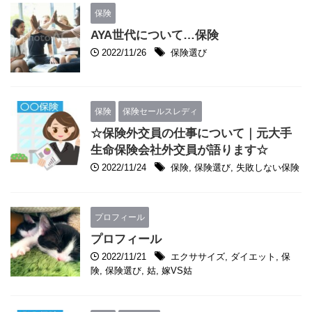
保険
AYA世代について…保険
2022/11/26
保険選び
保険
保険セールスレディ
☆保険外交員の仕事について｜元大手
生命保険会社外交員が語ります☆
2022/11/24
保険
,
保険選び
,
失敗しない保険
プロフィール
プロフィール
2022/11/21
エクササイズ
,
ダイエット
,
保
険
,
保険選び
,
姑
,
嫁VS姑