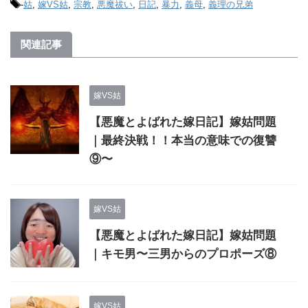
-
姑
,
嫁VS姑
,
宗教
,
悪魔祓い
,
日記
,
暴力
,
義母
,
義理の兄弟
関連記事
嫁VS姑
【悪魔とよばれた嫁日記】嫁姑問題
｜最終決戦！！本当の意味での復讐
⑨〜
嫁VS姑
【悪魔とよばれた嫁日記】嫁姑問題
｜キモ男〜三男からのプロポーズ⑧
嫁VS姑