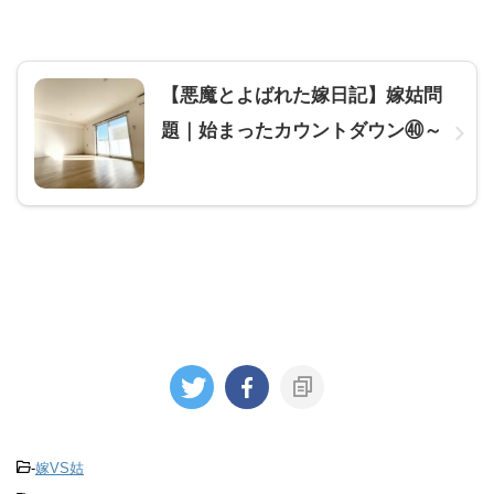
【悪魔とよばれた嫁日記】嫁姑問
題｜始まったカウントダウン㊵～
-
嫁VS姑