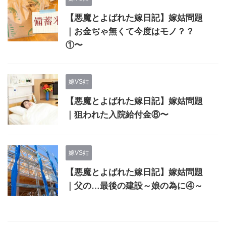
【悪魔とよばれた嫁日記】嫁姑問題
｜お金ぢゃ無くて今度はモノ？？
①〜
嫁VS姑
【悪魔とよばれた嫁日記】嫁姑問題
｜狙われた入院給付金⑧〜
嫁VS姑
【悪魔とよばれた嫁日記】嫁姑問題
｜父の…最後の建設～娘の為に④～