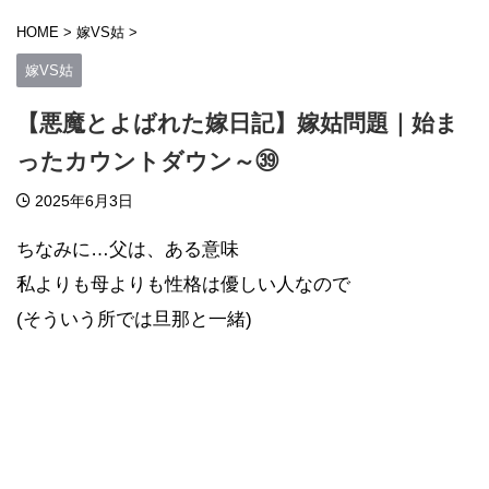
HOME
>
嫁VS姑
>
嫁VS姑
【悪魔とよばれた嫁日記】嫁姑問題｜始ま
ったカウントダウン～㊴
2025年6月3日
ちなみに…父は、ある意味
私よりも母よりも性格は優しい人なので
(そういう所では旦那と一緒)