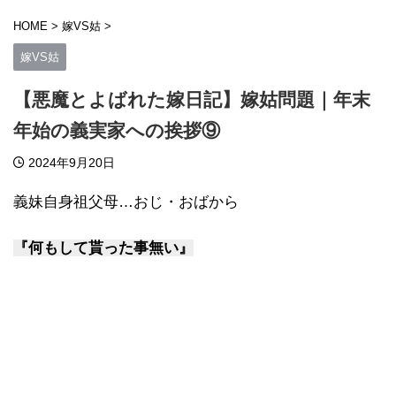
HOME
>
嫁VS姑
>
嫁VS姑
【悪魔とよばれた嫁日記】嫁姑問題｜年末
年始の義実家への挨拶⑨
2024年9月20日
義妹自身祖父母…おじ・おばから
『何もして貰った事無い』