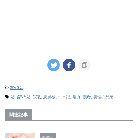
-
嫁VS姑
-
姑
,
嫁VS姑
,
宗教
,
悪魔祓い
,
日記
,
暴力
,
義母
,
義理の兄弟
関連記事
嫁VS姑