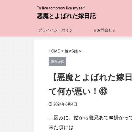
To live tomorrow like myself
悪魔とよばれた嫁日記
プライバシーポリシー
☆お問合せ☆
HOME
>
嫁VS姑
>
嫁VS姑
【悪魔とよばれた嫁
て何が悪い！㊸
2024年6月4日
…因みに、姑から義兄あて☎掛かっ
来た頃には