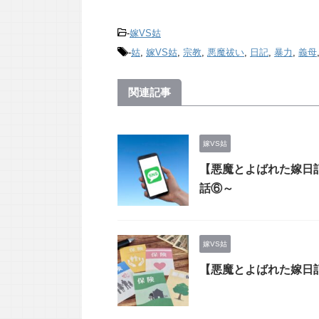
-
嫁VS姑
-
姑
,
嫁VS姑
,
宗教
,
悪魔祓い
,
日記
,
暴力
,
義母
関連記事
嫁VS姑
【悪魔とよばれた嫁日記
話⑥～
嫁VS姑
【悪魔とよばれた嫁日