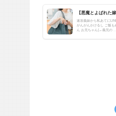
【悪魔とよばれた
速攻義妹から私あてにLI
がんがんかけるし ご飯も
ん お兄ちゃん(←義兄の ..