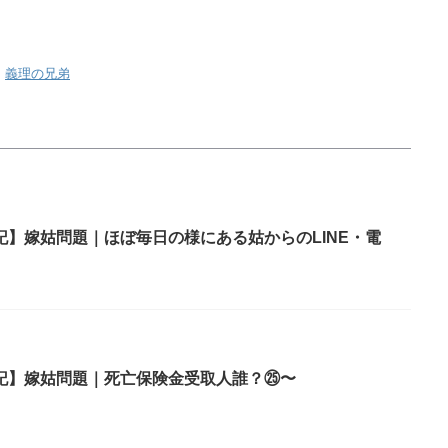
,
義理の兄弟
】嫁姑問題｜ほぼ毎日の様にある姑からのLINE・電
記】嫁姑問題｜死亡保険金受取人誰？㉕〜