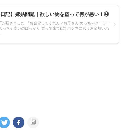
嫁日記】嫁姑問題｜欲しい物を盗って何が悪い！㊹
NEが届きました 『お金貸してくれん？お母さん めっちゃクーラー
めっちゃ高いのばっかり 買って来て(泣) ホンマにもうお金無いね
.