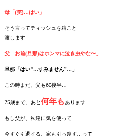
母「(笑)…はい」
そう言ってティッシュを箱ごと
渡します
父「お前(旦那)はホンマに泣き虫やな〜」
旦那「はい”…すみません”…」
この時まだ、父も60後半…
何年も
75歳まで、あと
あります
もし父が、私達に気を使って
今すぐ引退する、家も引っ越す…って