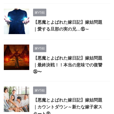
嫁VS姑
【悪魔とよばれた嫁日記】嫁姑問題
｜愛する旦那の実の兄…⑮～
嫁VS姑
【悪魔とよばれた嫁日記】嫁姑問題
｜最終決戦！！本当の意味での復讐
㉟〜
嫁VS姑
【悪魔とよばれた嫁日記】嫁姑問題
｜カウントダウン～新たな嫁子家ス
タート⑧