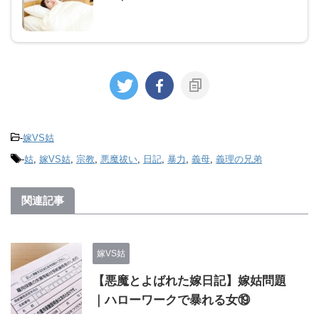
-
嫁VS姑
-
姑
,
嫁VS姑
,
宗教
,
悪魔祓い
,
日記
,
暴力
,
義母
,
義理の兄弟
関連記事
嫁VS姑
【悪魔とよばれた嫁日記】嫁姑問題
｜ハローワークで暴れる女⑲