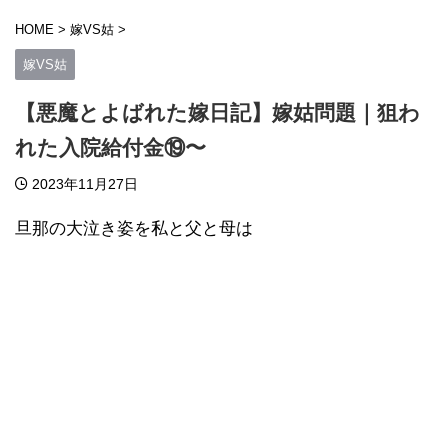
HOME
>
嫁VS姑
>
嫁VS姑
【悪魔とよばれた嫁日記】嫁姑問題｜狙わ
れた入院給付金⑲〜
2023年11月27日
旦那の大泣き姿を私と父と母は