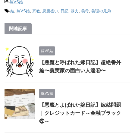
-
嫁VS姑
-
姑
,
嫁VS姑
,
宗教
,
悪魔祓い
,
日記
,
暴力
,
義母
,
義理の兄弟
関連記事
嫁VS姑
【悪魔と呼ばれた嫁日記】超絶番外
編〜義実家の面白い人達⑧〜
嫁VS姑
【悪魔とよばれた嫁日記】嫁姑問題
｜クレジットカード～金融ブラック
㉒～