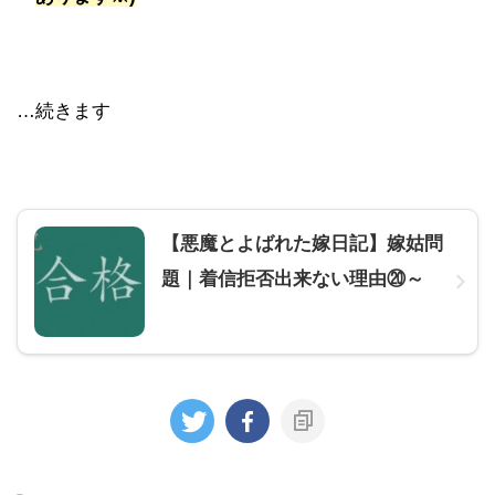
…続きます
【悪魔とよばれた嫁日記】嫁姑問
題｜着信拒否出来ない理由⑳～