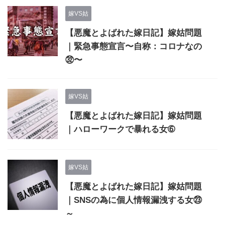
嫁VS姑
【悪魔とよばれた嫁日記】嫁姑問題
｜緊急事態宣言〜自称：コロナなの
㉜〜
嫁VS姑
【悪魔とよばれた嫁日記】嫁姑問題
｜ハローワークで暴れる女➅
嫁VS姑
【悪魔とよばれた嫁日記】嫁姑問題
｜SNSの為に個人情報漏洩する女㉓
～