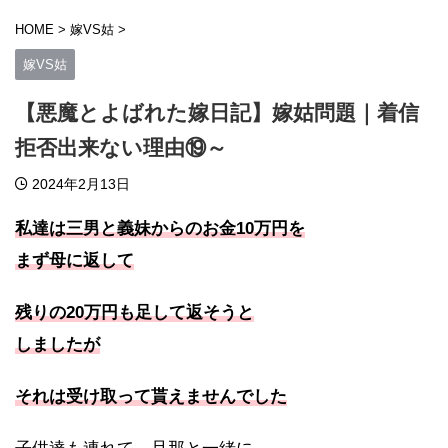
HOME
>
嫁VS姑
>
嫁VS姑
【悪魔とよばれた嫁日記】嫁姑問題｜着信
拒否出来ない理由⑲～
2024年2月13日
私達は三男と義妹からのお金10万円を
まず母に返して
残りの20万円も足して返そうと
しましたが
それは受け取って貰えませんでした