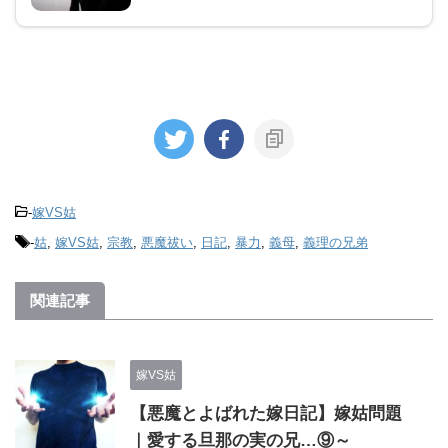
-
嫁VS姑
-
姑
,
嫁VS姑
,
宗教
,
悪魔祓い
,
日記
,
暴力
,
義母
,
義理の兄弟
関連記事
嫁VS姑
【悪魔とよばれた嫁日記】嫁姑問題
｜愛する旦那の実の兄…⑨～