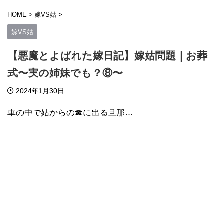
HOME
>
嫁VS姑
>
嫁VS姑
【悪魔とよばれた嫁日記】嫁姑問題｜お葬
式〜実の姉妹でも？⑧〜
2024年1月30日
車の中で姑からの☎に出る旦那…