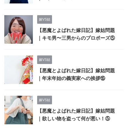
嫁VS姑
【悪魔とよばれた嫁日記】嫁姑問題
｜キモ男〜三男からのプロポーズ⑤
嫁VS姑
【悪魔とよばれた嫁日記】嫁姑問題
｜年末年始の義実家への挨拶⑮
嫁VS姑
【悪魔とよばれた嫁日記】嫁姑問題
｜欲しい物を盗って何が悪い！⑤