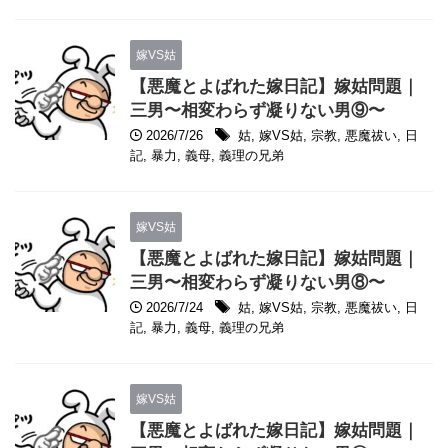
嫁VS姑
【悪魔とよばれた嫁日記】嫁姑問題｜
三男〜相変わらず凝りない男⑨〜
2026/7/26
姑
,
嫁VS姑
,
宗教
,
悪魔祓い
,
日
記
,
暴力
,
義母
,
義理の兄弟
嫁VS姑
【悪魔とよばれた嫁日記】嫁姑問題｜
三男〜相変わらず凝りない男⑧〜
2026/7/24
姑
,
嫁VS姑
,
宗教
,
悪魔祓い
,
日
記
,
暴力
,
義母
,
義理の兄弟
嫁VS姑
【悪魔とよばれた嫁日記】嫁姑問題｜