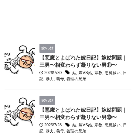
嫁VS姑
【悪魔とよばれた嫁日記】嫁姑問題｜
三男〜相変わらず凝りない男⑪〜
2026/7/30
姑
,
嫁VS姑
,
宗教
,
悪魔祓い
,
日
記
,
暴力
,
義母
,
義理の兄弟
嫁VS姑
【悪魔とよばれた嫁日記】嫁姑問題｜
三男〜相変わらず凝りない男⑩〜
2026/7/28
姑
,
嫁VS姑
,
宗教
,
悪魔祓い
,
日
記
,
暴力
,
義母
,
義理の兄弟