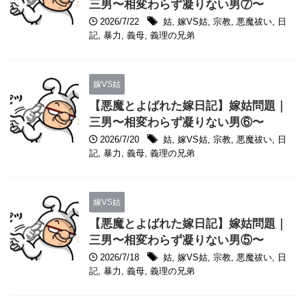
三男〜相変わらず凝りない男⑦〜
2026/7/22
姑
,
嫁VS姑
,
宗教
,
悪魔祓い
,
日
記
,
暴力
,
義母
,
義理の兄弟
嫁VS姑
【悪魔とよばれた嫁日記】嫁姑問題｜
三男〜相変わらず凝りない男⑥〜
2026/7/20
姑
,
嫁VS姑
,
宗教
,
悪魔祓い
,
日
記
,
暴力
,
義母
,
義理の兄弟
嫁VS姑
【悪魔とよばれた嫁日記】嫁姑問題｜
三男〜相変わらず凝りない男⑤〜
2026/7/18
姑
,
嫁VS姑
,
宗教
,
悪魔祓い
,
日
記
,
暴力
,
義母
,
義理の兄弟