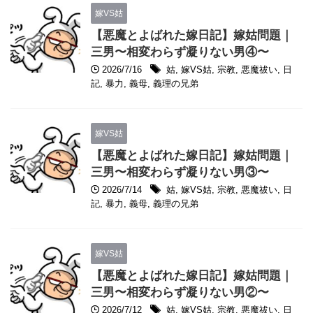
嫁VS姑
【悪魔とよばれた嫁日記】嫁姑問題｜
三男〜相変わらず凝りない男④〜
2026/7/16
姑
,
嫁VS姑
,
宗教
,
悪魔祓い
,
日
記
,
暴力
,
義母
,
義理の兄弟
嫁VS姑
【悪魔とよばれた嫁日記】嫁姑問題｜
三男〜相変わらず凝りない男③〜
2026/7/14
姑
,
嫁VS姑
,
宗教
,
悪魔祓い
,
日
記
,
暴力
,
義母
,
義理の兄弟
嫁VS姑
【悪魔とよばれた嫁日記】嫁姑問題｜
三男〜相変わらず凝りない男②〜
2026/7/12
姑
,
嫁VS姑
,
宗教
,
悪魔祓い
,
日