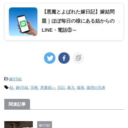
【悪魔とよばれた嫁日記】嫁姑問
題｜ほぼ毎日の様にある姑からの
LINE・電話⑤～
-
嫁VS姑
-
姑
,
嫁VS姑
,
宗教
,
悪魔祓い
,
日記
,
暴力
,
義母
,
義理の兄弟
関連記事
嫁VS姑