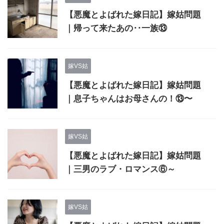
【悪魔とよばれた嫁日記】嫁姑問題
｜帰って来たあの‥一族⑬
嫁VS姑
【悪魔とよばれた嫁日記】嫁姑問題
｜息子ちゃんはお母さんの！⑬〜
嫁VS姑
【悪魔とよばれた嫁日記】嫁姑問題
｜三男のラブ・ロマンス⑥～
嫁VS姑