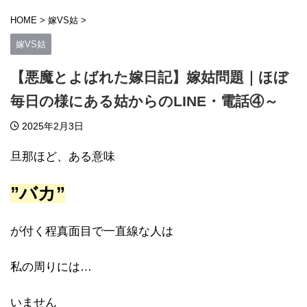
HOME
>
嫁VS姑
>
嫁VS姑
【悪魔とよばれた嫁日記】嫁姑問題｜ほぼ
毎日の様にある姑からのLINE・電話④～
2025年2月3日
旦那ほど、ある意味
”バカ”
が付く程真面目で一直線な人は
私の周りには…
いません