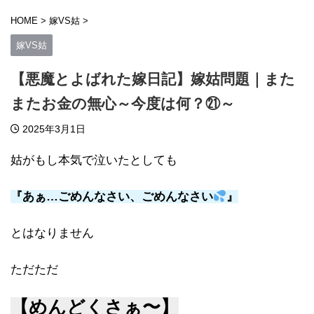
HOME
>
嫁VS姑
>
嫁VS姑
【悪魔とよばれた嫁日記】嫁姑問題｜また
またお金の無心～今度は何？㉑～
2025年3月1日
姑がもし本気で泣いたとしても
『あぁ…ごめんなさい、ごめんなさい
』
とはなりません
ただただ
【めんどくさぁ〜】