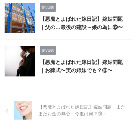
嫁VS姑
【悪魔とよばれた嫁日記】嫁姑問題
｜父の…最後の建設～娘の為に⑯〜
嫁VS姑
【悪魔とよばれた嫁日記】嫁姑問題
｜お葬式〜実の姉妹でも？⑧〜
【悪魔とよばれた嫁日記】嫁姑問題｜また
またお金の無心～今度は何？⑳～