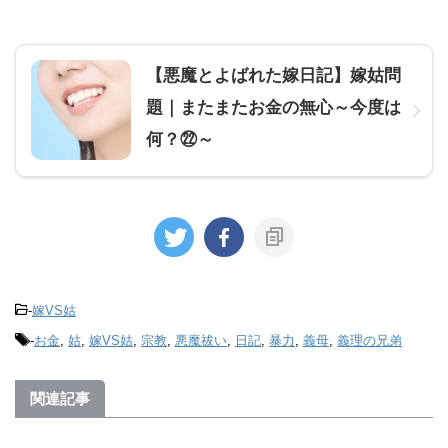
【悪魔とよばれた嫁日記】嫁姑問
題｜またまたお金の無心～今度は
何？㉒～
-
嫁VS姑
-
お金
,
姑
,
嫁VS姑
,
宗教
,
悪魔祓い
,
日記
,
暴力
,
義母
,
義理の兄弟
関連記事