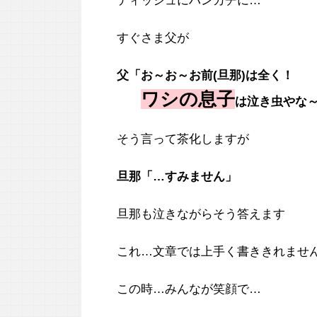
ティッシュにハンカチに…
すぐさま父が
父「お～お～お前(旦那)は全く！
ワシの息子
は泣き虫やな
そう言って茶化しますが
旦那「…すみません」
旦那も泣きながらそう答えます
これ…文章では上手く書ききれませ
この時…みんなが笑顔で…