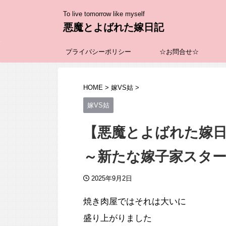
To live tomorrow like myself
悪魔とよばれた嫁日記
プライバシーポリシー
☆お問合せ☆
HOME
>
嫁VS姑
>
嫁VS姑
【悪魔とよばれた嫁
～新たな嫁子家スタ
2025年9月2日
焼き肉屋ではそれは大いに
盛り上がりました