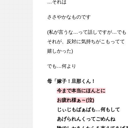
…それは
ささやかなものです
(私が言うな…って話しですが…でも
それが、反対に気持ちがこもってて
嬉しかった)
でも…何より
母「嫁子！旦那くん！
今まで本当にほんとに
お疲れ様ぁ～(泣)
じぃじもばぁばも…何もして
あげられんくってごめんね