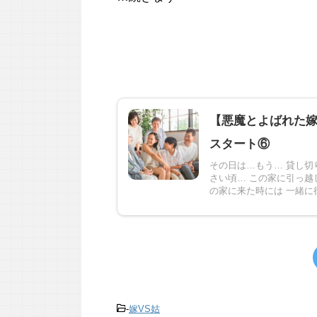
【悪魔とよばれた
スタート⑥
その日は…もう… 貸し切
さい頃… この家に引っ越
の家に来た時には 一緒に行く
-
嫁VS姑