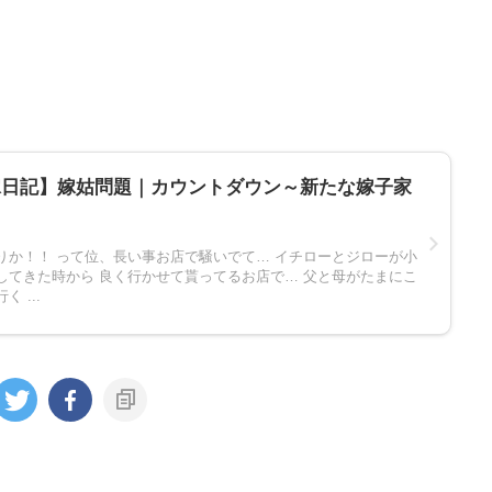
嫁日記】嫁姑問題｜カウントダウン～新たな嫁子家
りか！！ って位、長い事お店で騒いでて… イチローとジローが小
してきた時から 良く行かせて貰ってるお店で… 父と母がたまにこ
 ...