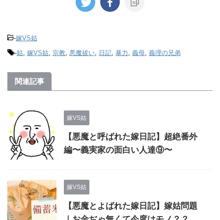
-
嫁VS姑
-
姑
,
嫁VS姑
,
宗教
,
悪魔祓い
,
日記
,
暴力
,
義母
,
義理の兄弟
関連記事
嫁VS姑
【悪魔と呼ばれた嫁日記】超絶番外
編〜義実家の面白い人達⑨〜
嫁VS姑
【悪魔とよばれた嫁日記】嫁姑問題
｜お金ぢゃ無くて今度はモノ？？