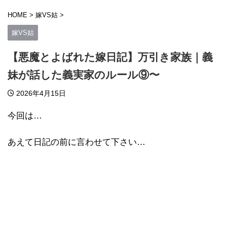
HOME
>
嫁VS姑
>
嫁VS姑
【悪魔とよばれた嫁日記】万引き家族｜義
妹が話した義実家のルール⑨〜
2026年4月15日
今回は…
あえて日記の前に言わせて下さい…