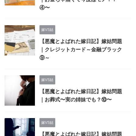
④〜
嫁VS姑
【悪魔とよばれた嫁日記】嫁姑問題
｜クレジットカード～金融ブラック
⑨～
嫁VS姑
【悪魔とよばれた嫁日記】嫁姑問題
｜お葬式〜実の姉妹でも？⑩〜
嫁VS姑
【悪魔とよばれた嫁日記】嫁姑問題