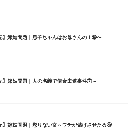
記】嫁姑問題｜息子ちゃんはお母さんの！⑱〜
記】嫁姑問題｜人の名義で借金未遂事件⑦～
記】嫁姑問題｜懲りない女～ウチが儲けさせたる㉟