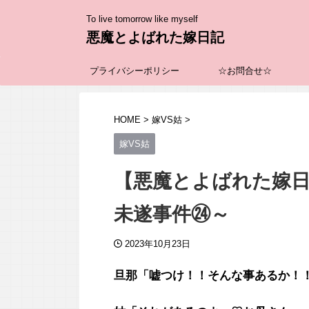
To live tomorrow like myself
悪魔とよばれた嫁日記
プライバシーポリシー
☆お問合せ☆
HOME
>
嫁VS姑
>
嫁VS姑
【悪魔とよばれた嫁日
未遂事件㉔～
2023年10月23日
旦那「嘘つけ！！そんな事あるか！