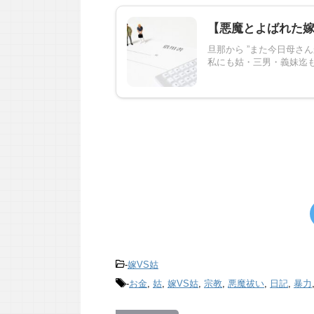
【悪魔とよばれた
旦那から ”また今日母さ
私にも姑・三男・義妹迄も
-
嫁VS姑
-
お金
,
姑
,
嫁VS姑
,
宗教
,
悪魔祓い
,
日記
,
暴力