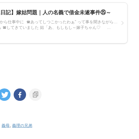
嫁日記】嫁姑問題｜人の名義で借金未遂事件㉕～
んから仕事中に ☎あってしつこかったわぁ” って事を聞きながら…
 ☎してきていました 姑「あ、もしもし～嫁子ちゃん♡ ...
,
義母
,
義理の兄弟