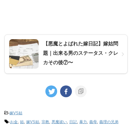
【悪魔とよばれた嫁日記】嫁姑問
題｜出来る男のステータス・クレ
カその後⑦〜
-
嫁VS姑
-
お金
,
姑
,
嫁VS姑
,
宗教
,
悪魔祓い
,
日記
,
暴力
,
義母
,
義理の兄弟