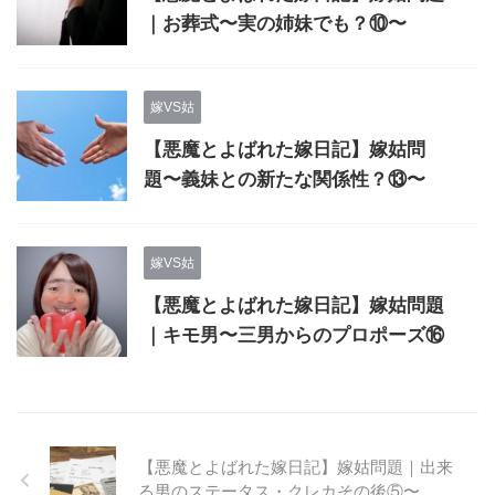
｜お葬式〜実の姉妹でも？⑩〜
嫁VS姑
【悪魔とよばれた嫁日記】嫁姑問
題〜義妹との新たな関係性？⑬〜
嫁VS姑
【悪魔とよばれた嫁日記】嫁姑問題
｜キモ男〜三男からのプロポーズ⑯
【悪魔とよばれた嫁日記】嫁姑問題｜出来
る男のステータス・クレカその後⑤〜