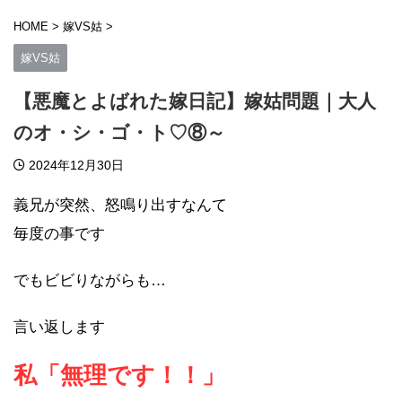
HOME
>
嫁VS姑
>
嫁VS姑
【悪魔とよばれた嫁日記】嫁姑問題｜大人
のオ・シ・ゴ・ト♡⑧～
2024年12月30日
義兄が突然、怒鳴り出すなんて
毎度の事です
でもビビりながらも…
言い返します
私「無理です！！」