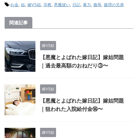
-
お金
,
姑
,
嫁VS姑
,
宗教
,
悪魔祓い
,
日記
,
暴力
,
義母
,
義理の兄弟
関連記事
嫁VS姑
【悪魔とよばれた嫁日記】嫁姑問題
｜過去最高額のおねだり③〜
嫁VS姑
【悪魔とよばれた嫁日記】嫁姑問題
｜狙われた入院給付金⑭〜
嫁VS姑