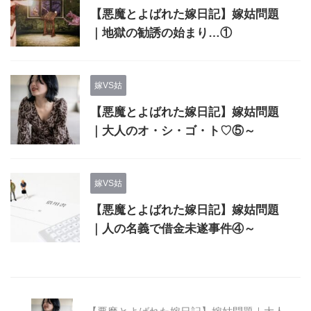
【悪魔とよばれた嫁日記】嫁姑問題
｜地獄の勧誘の始まり…①
嫁VS姑
【悪魔とよばれた嫁日記】嫁姑問題
｜大人のオ・シ・ゴ・ト♡⑤～
嫁VS姑
【悪魔とよばれた嫁日記】嫁姑問題
｜人の名義で借金未遂事件④～