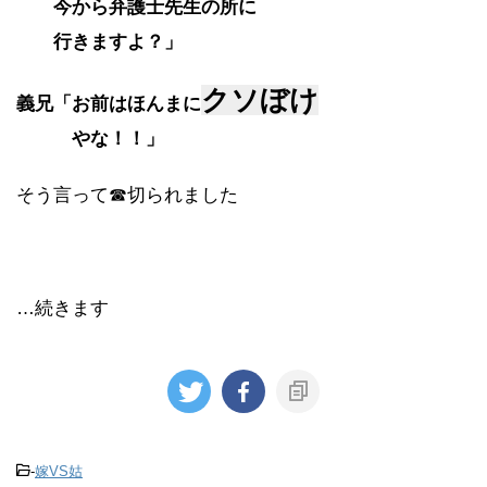
今から弁護士先生の所に
行きますよ？」
クソぼけ
義兄「お前はほんまに
やな！！」
そう言って☎切られました
…続きます
-
嫁VS姑