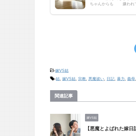
ちゃんからも 嫌われてる
-
嫁VS姑
-
姑
,
嫁VS姑
,
宗教
,
悪魔祓い
,
日記
,
暴力
,
義母
関連記事
嫁VS姑
【悪魔とよばれた嫁日