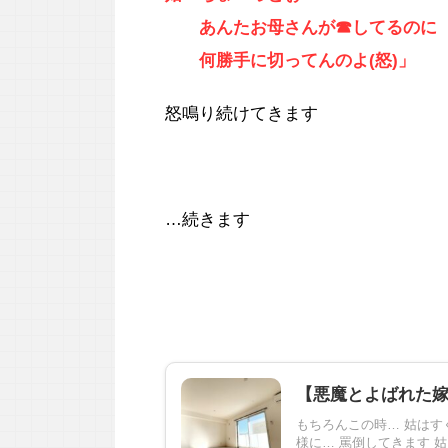
あんたお母さんが☎してるのに
何勝手に切ってんのよ(怒)」
怒鳴り続けてきます
…続きます
【悪魔とよばれた
もちろんこの時… 姑はす
様に… 罵倒してきます