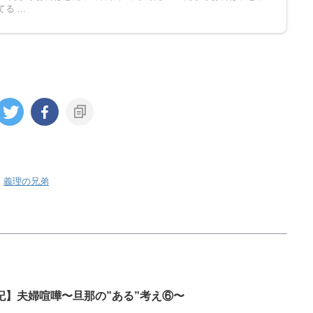
 ...
,
義理の兄弟
記】夫婦喧嘩〜旦那の”ある”考え⑥〜