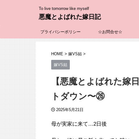
To live tomorrow like myself
悪魔とよばれた嫁日記
プライバシーポリシー
☆お問合せ☆
HOME
>
嫁VS姑
>
嫁VS姑
【悪魔とよばれた嫁
トダウン〜㉖
2025年5月21日
母が実家に来て…2日後