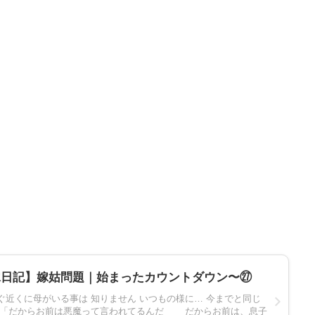
嫁日記】嫁姑問題｜始まったカウントダウン〜㉗
ぐ近くに母がいる事は 知りません いつもの様に… 今までと同じ
 姑「だからお前は悪魔って言われてるんだ だからお前は、息子