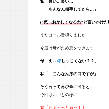
私「良い…良い…
あんなん相手してたら…」
(
”気ぃおかしくなるわ”
と言いかけた
またコール音鳴りました
今度は母がため息をつきます
母「え～
しつこくない？？」
私「…こんなん序の口ですが」
そう言って再び☎に出ると…
今回はいつもの様に
姑「ちょ～っとぉ～！！