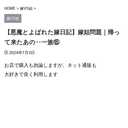
HOME
>
嫁VS姑
>
嫁VS姑
【悪魔とよばれた嫁日記】嫁姑問題｜帰っ
て来たあの‥一族⑮
2024年7月3日
お店で購入も勿論しますが、ネット通販も
大好きで良く利用します