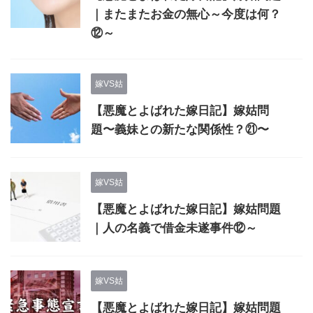
｜またまたお金の無心～今度は何？
⑫～
嫁VS姑
【悪魔とよばれた嫁日記】嫁姑問
題〜義妹との新たな関係性？㉑〜
嫁VS姑
【悪魔とよばれた嫁日記】嫁姑問題
｜人の名義で借金未遂事件⑫～
嫁VS姑
【悪魔とよばれた嫁日記】嫁姑問題