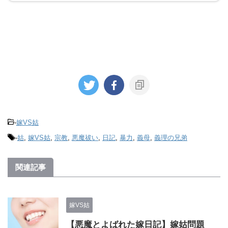
-
嫁VS姑
-
姑
,
嫁VS姑
,
宗教
,
悪魔祓い
,
日記
,
暴力
,
義母
,
義理の兄弟
関連記事
嫁VS姑
【悪魔とよばれた嫁日記】嫁姑問題