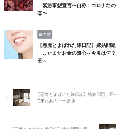
｜緊急事態宣言〜自称：コロナなの
⑧〜
嫁VS姑
【悪魔とよばれた嫁日記】嫁姑問題
｜またまたお金の無心～今度は何？
㊹～
【悪魔とよばれた嫁日記】嫁姑問題｜帰っ
て来たあの‥一族⑭