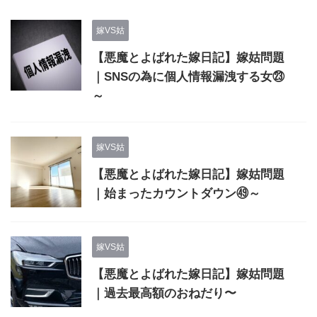
嫁VS姑
【悪魔とよばれた嫁日記】嫁姑問題
｜SNSの為に個人情報漏洩する女㉓
～
嫁VS姑
【悪魔とよばれた嫁日記】嫁姑問題
｜始まったカウントダウン㊾～
嫁VS姑
【悪魔とよばれた嫁日記】嫁姑問題
｜過去最高額のおねだり〜