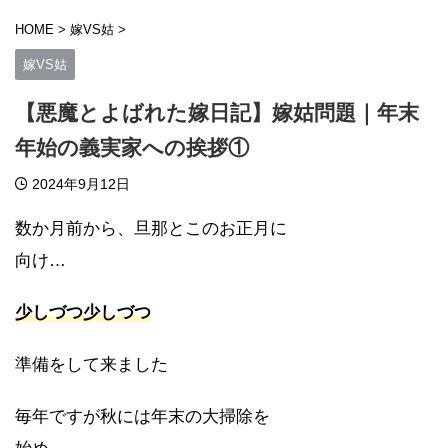
HOME
>
嫁VS姑
>
嫁VS姑
【悪魔とよばれた嫁日記】嫁姑問題｜年末
年始の義実家への挨拶①
2024年9月12日
数か月前から、旦那とこのお正月に
向け…
少しづつ少しづつ
準備をして来ました
毎年ですが秋には年末の大掃除を