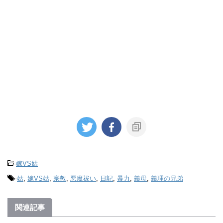
-
嫁VS姑
-
姑
,
嫁VS姑
,
宗教
,
悪魔祓い
,
日記
,
暴力
,
義母
,
義理の兄弟
関連記事