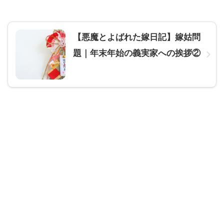
【悪魔とよばれた嫁日記】嫁姑問
題｜年末年始の義実家への挨拶②