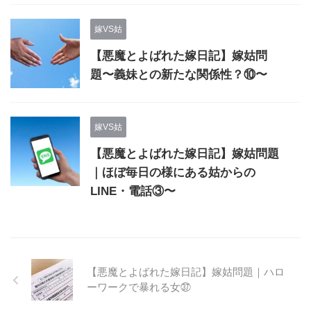
嫁VS姑
【悪魔とよばれた嫁日記】嫁姑問
題〜義妹との新たな関係性？⑩〜
嫁VS姑
【悪魔とよばれた嫁日記】嫁姑問題
｜ほぼ毎日の様にある姑からの
LINE・電話③〜
【悪魔とよばれた嫁日記】嫁姑問題｜ハロ
ーワークで暴れる女㊲