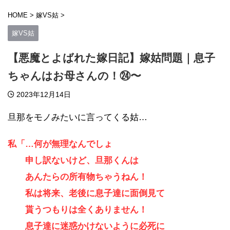
HOME
>
嫁VS姑
>
嫁VS姑
【悪魔とよばれた嫁日記】嫁姑問題｜息子
ちゃんはお母さんの！㉔〜
2023年12月14日
旦那をモノみたいに言ってくる姑…
私「…何が無理なんでしょ
申し訳ないけど、旦那くんは
あんたらの所有物ちゃうねん！
私は将来、老後に息子達に面倒見て
貰うつもりは全くありません！
息子達に迷惑かけないように必死に