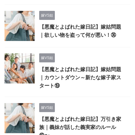
嫁VS姑
【悪魔とよばれた嫁日記】嫁姑問題
｜欲しい物を盗って何が悪い！㊱
嫁VS姑
【悪魔とよばれた嫁日記】嫁姑問題
｜カウントダウン～新たな嫁子家ス
タート⑲
嫁VS姑
【悪魔とよばれた嫁日記】万引き家
族｜義妹が話した義実家のルール