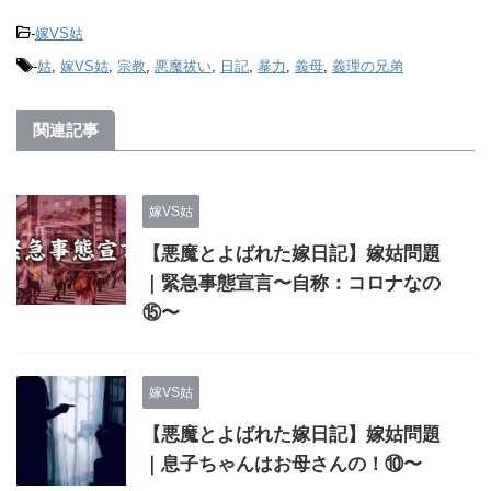
-
嫁VS姑
-
姑
,
嫁VS姑
,
宗教
,
悪魔祓い
,
日記
,
暴力
,
義母
,
義理の兄弟
関連記事
嫁VS姑
【悪魔とよばれた嫁日記】嫁姑問題
｜緊急事態宣言〜自称：コロナなの
⑮〜
嫁VS姑
【悪魔とよばれた嫁日記】嫁姑問題
｜息子ちゃんはお母さんの！⑩〜