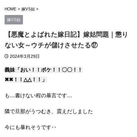
HOME
>
嫁VS姑
>
嫁VS姑
【悪魔とよばれた嫁日記】嫁姑問題｜懲り
ない女～ウチが儲けさせたる⑰
2024年3月29日
義妹「おい！！ボケ！！〇〇！！
✖✖！！△△！！」
も…書けない程の暴言です…
隣で旦那がうつむき、震えだしました
今にも暴れそうです‥