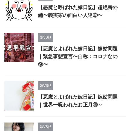
【悪魔と呼ばれた嫁日記】超絶番外
編〜義実家の面白い人達②〜
嫁VS姑
【悪魔とよばれた嫁日記】嫁姑問題
｜緊急事態宣言〜自称：コロナなの
⑨〜
嫁VS姑
【悪魔とよばれた嫁日記】嫁姑問題
｜世界一呪われたお正月⑳～
嫁VS姑