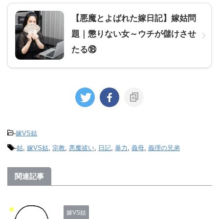
【悪魔とよばれた嫁日記】嫁姑問
題｜懲りない女～ウチが儲けさせ
たる⑱
-
嫁VS姑
-
姑
,
嫁VS姑
,
宗教
,
悪魔祓い
,
日記
,
暴力
,
義母
,
義理の兄弟
関連記事
嫁VS姑