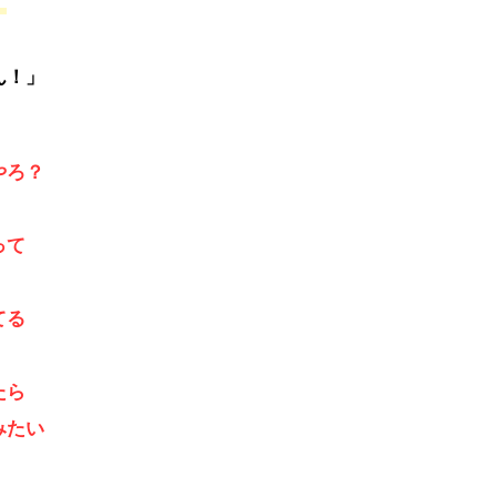
）
！」
ろ？
って
てる
たら
たい