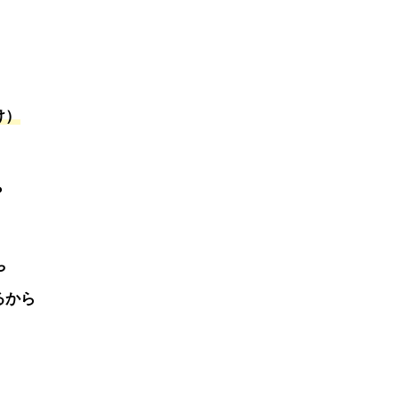
け）
？
や
から