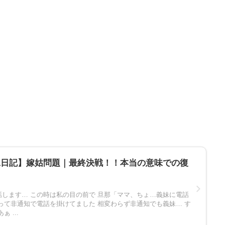
嫁日記】嫁姑問題｜最終決戦！！本当の意味での復
します… この時は私の目の前で 旦那「ママ、ちょ…義妹に電話
非通知で電話を掛けてました 相変わらず非通知でも義妹… す
 ...