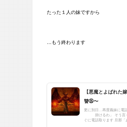
たった１人の妹ですから
…もう終わります
【悪魔とよばれた
讐㉟〜
更に別日…再度義妹に電話
掛けるわ」 そう言って
ぐに電話取ります 旦那「あぁ