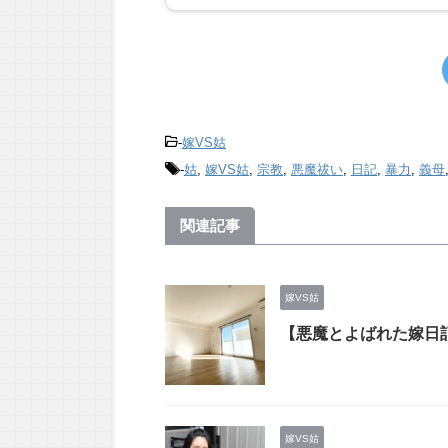
-
嫁VS姑
-
姑
,
嫁VS姑
,
宗教
,
悪魔祓い
,
日記
,
暴力
,
義母
関連記事
嫁VS姑
【悪魔とよばれた嫁日
嫁VS姑