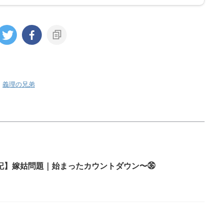
,
義理の兄弟
記】嫁姑問題｜始まったカウントダウン〜㊱