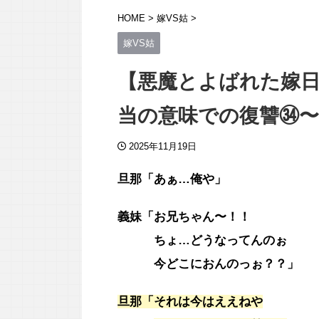
HOME
>
嫁VS姑
>
嫁VS姑
【悪魔とよばれた嫁日
当の意味での復讐㉞〜
2025年11月19日
旦那「あぁ…俺や」
義妹「お兄ちゃん〜！！
ちょ…どうなってんのぉ
今どこにおんのっぉ？？」
旦那「それは今はええねや