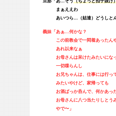
旦那「あ…そう
（ちょっと拍子抜け
まぁええわ
あいつら…（姑達）どうしとん
義妹「あぁ…何かな？
この前教会で一悶着あったんや
あれ以来なぁ
お母さんは呆けたみたいにな
一切喋らんし
お兄ちゃんは、仕事には行っ
みたいやけど、家帰っても
お酒ばっか呑んで、何かあっ
お母さんに八つ当たりしとうみ
やで〜」