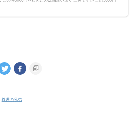
この時5000円を盗んだのは間違い無く 三男ですが この5000円
,
義理の兄弟