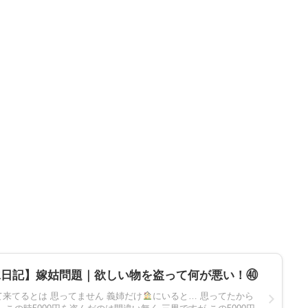
嫁日記】嫁姑問題｜欲しい物を盗って何が悪い！㊵
来てるとは 思ってません 義姉だけ
にいると… 思ってたから