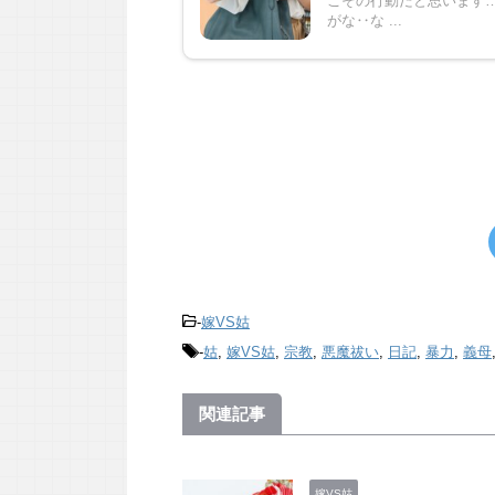
こその行動だと思います… 
がな‥な ...
-
嫁VS姑
-
姑
,
嫁VS姑
,
宗教
,
悪魔祓い
,
日記
,
暴力
,
義母
関連記事
嫁VS姑