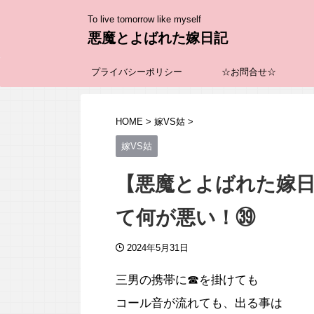
To live tomorrow like myself
悪魔とよばれた嫁日記
プライバシーポリシー
☆お問合せ☆
HOME
>
嫁VS姑
>
嫁VS姑
【悪魔とよばれた嫁
て何が悪い！㊴
2024年5月31日
三男の携帯に☎を掛けても
コール音が流れても、出る事は