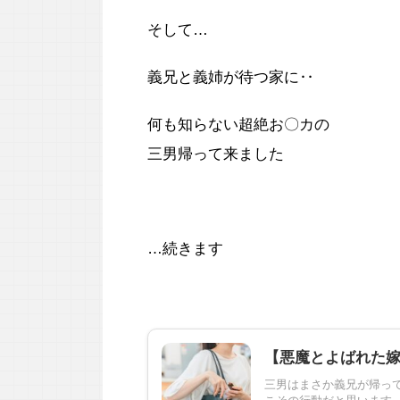
そして…
義兄と義姉が待つ家に‥
何も知らない超絶お〇カの
三男帰って来ました
…続きます
【悪魔とよばれた
三男はまさか義兄が帰って