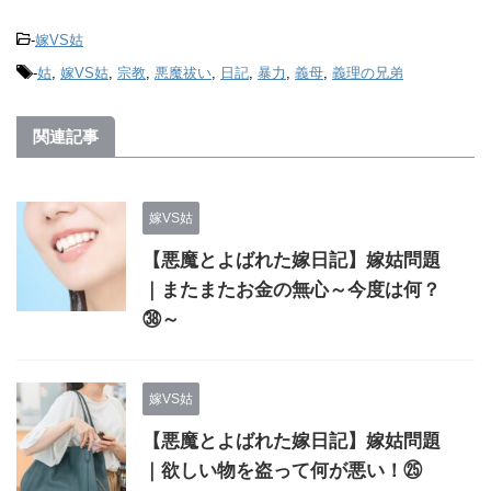
-
嫁VS姑
-
姑
,
嫁VS姑
,
宗教
,
悪魔祓い
,
日記
,
暴力
,
義母
,
義理の兄弟
関連記事
嫁VS姑
【悪魔とよばれた嫁日記】嫁姑問題
｜またまたお金の無心～今度は何？
㊳～
嫁VS姑
【悪魔とよばれた嫁日記】嫁姑問題
｜欲しい物を盗って何が悪い！㉕