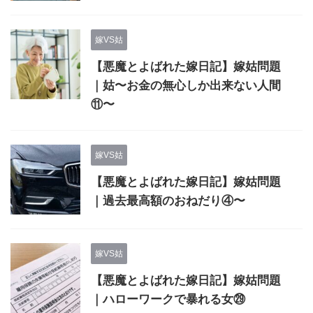
嫁VS姑
【悪魔とよばれた嫁日記】嫁姑問題
｜姑〜お金の無心しか出来ない人間
⑪〜
嫁VS姑
【悪魔とよばれた嫁日記】嫁姑問題
｜過去最高額のおねだり④〜
嫁VS姑
【悪魔とよばれた嫁日記】嫁姑問題
｜ハローワークで暴れる女㉙