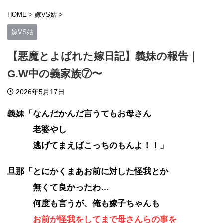
HOME
>
嫁VS姑
>
嫁VS姑
【悪魔とよばれた嫁日記】義妹の報告｜
G.W中の義家族⑦〜
2026年5月17日
義妹「なんだかんだ言うてもお母さん
老婆やし
逃げてまえばこっちのもんよ！！」
旦那「とにかくまあお前に対した怪我とか
無くて良かったわ…
何度も言うが、俺も嫁子ちゃんも
お前が怪我をしてまで母さんらの事を