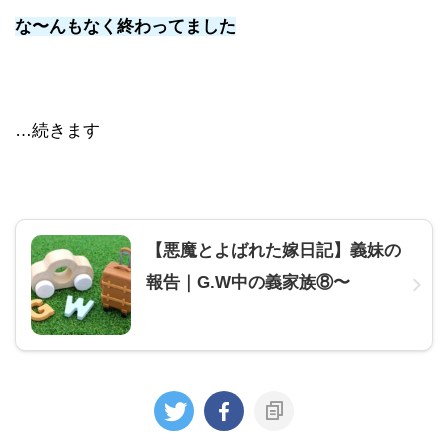
な〜んもなく終わってました
…続きます
【悪魔とよばれた嫁日記】義妹の
報告｜G.W中の義家族⑧〜