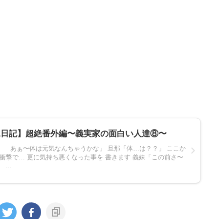
嫁日記】超絶番外編〜義実家の面白い人達⑧〜
あぁ〜体は元気なんちゃうかな」 旦那「体…は？？」 ここか
は衝撃で… 更に気持ち悪くなった事を 書きます 義妹「この前さ〜
..