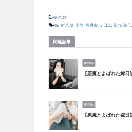
-
嫁VS姑
-
姑
,
嫁VS姑
,
宗教
,
悪魔祓い
,
日記
,
暴力
,
義母
関連記事
嫁VS姑
【悪魔とよばれた嫁日
嫁VS姑
【悪魔とよばれた嫁日