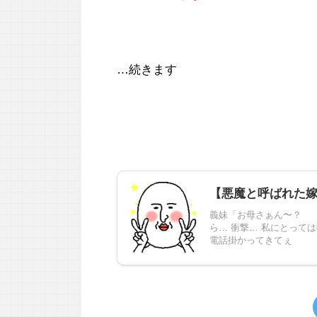
…続きます
【悪魔と呼ばれた
義妹「お母さぁん〜？ 
ら… 衝撃… 私にとって
電話掛かってきてぇ .