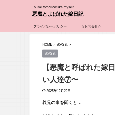
To live tomorrow like myself
悪魔とよばれた嫁日記
プライバシーポリシー
☆お問合せ☆
HOME
>
嫁VS姑
>
嫁VS姑
【悪魔と呼ばれた嫁日
い人達⑦〜
2025年12月22日
義兄の事を聞くと…