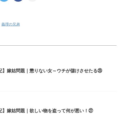
,
義理の兄弟
記】嫁姑問題｜懲りない女～ウチが儲けさせたる㉕
記】嫁姑問題｜欲しい物を盗って何が悪い！㉗