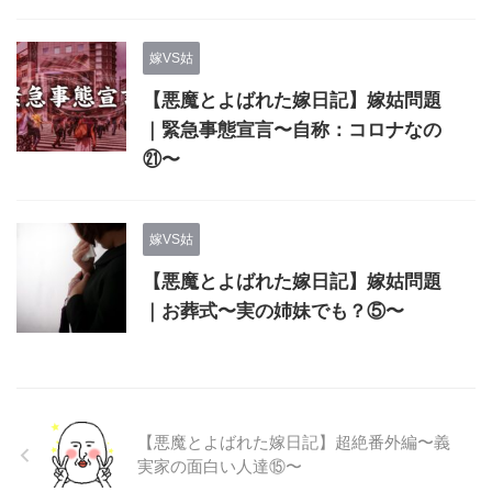
嫁VS姑
【悪魔とよばれた嫁日記】嫁姑問題
｜緊急事態宣言〜自称：コロナなの
㉑〜
嫁VS姑
【悪魔とよばれた嫁日記】嫁姑問題
｜お葬式〜実の姉妹でも？⑤〜
【悪魔とよばれた嫁日記】超絶番外編〜義
実家の面白い人達⑮〜