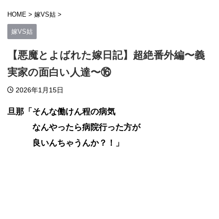
HOME
>
嫁VS姑
>
嫁VS姑
【悪魔とよばれた嫁日記】超絶番外編〜義
実家の面白い人達〜⑯
2026年1月15日
旦那「そんな働けん程の病気
なんやったら病院行った方が
良いんちゃうんか？！」