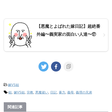
【悪魔とよばれた嫁日記】超絶番
外編〜義実家の面白い人達〜⑰
-
嫁VS姑
-
姑
,
嫁VS姑
,
宗教
,
悪魔祓い
,
日記
,
暴力
,
義母
,
義理の兄弟
関連記事