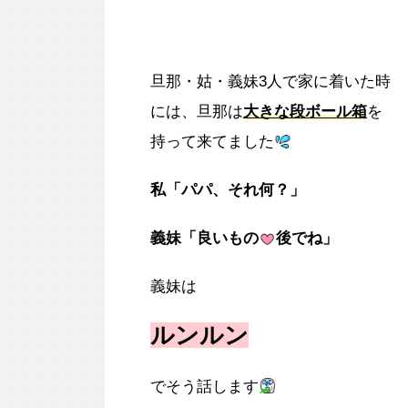
旦那・姑・義妹3人で家に着いた時
には、旦那は
大きな段ボール箱
を
持って来てました
私「パパ、それ何？」
義妹「良いもの
後でね」
義妹は
ルンルン
でそう話します