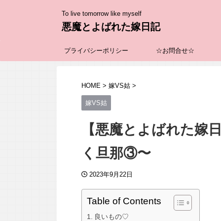
To live tomorrow like myself
悪魔とよばれた嫁日記
プライバシーポリシー
☆お問合せ☆
HOME
>
嫁VS姑
>
嫁VS姑
【悪魔とよばれた嫁
く旦那③〜
2023年9月22日
Table of Contents
良いもの♡