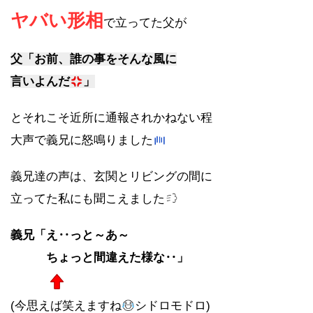
ヤバい形相
で立ってた父が
父「お前、誰の事をそんな風に
言いよんだ
」
とそれこそ近所に通報されかねない程
大声で義兄に怒鳴りました
義兄達の声は、玄関とリビングの間に
立ってた私にも聞こえました
義兄「え‥っと～あ～
ちょっと間違えた様な‥」
(今思えば笑えますね
シドロモドロ)