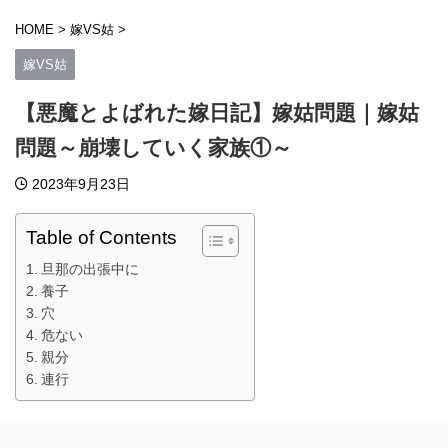
HOME
>
嫁VS姑
>
嫁VS姑
【悪魔とよばれた嫁日記】嫁姑問題｜嫁姑
問題～崩壊していく家族①～
2023年9月23日
Table of Contents
旦那の出張中に
養子
穴
危ない
親分
連行