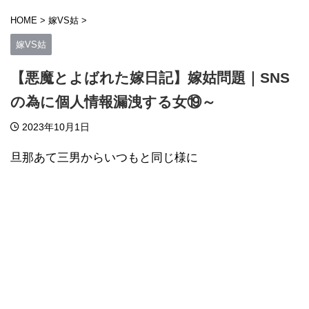
HOME
>
嫁VS姑
>
嫁VS姑
【悪魔とよばれた嫁日記】嫁姑問題｜SNS
の為に個人情報漏洩する女⑲～
2023年10月1日
旦那あて三男からいつもと同じ様に