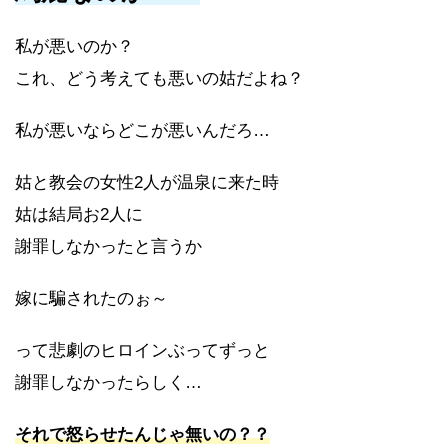
私が悪いのか？
これ、どう考えても悪いの姑だよね？
私が悪いならどこが悪いんだろ…
姑と教会の女性2人が温泉に来た時
姑は結局お2人に
謝罪しなかったと言うか
嫁に騙されたのぉ～
って悲劇のヒロインぶってずっと
謝罪しなかったらしく…
それで怒らせたんじゃ無いの？？