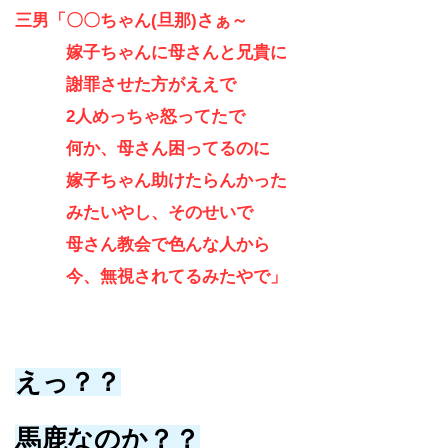
三男「〇〇ちゃん(旦那)さぁ～
嫁子ちゃんに母さんと兄貴に
謝罪させた方がええで
2人めっちゃ怒ってたで
何か、母さん困ってるのに
嫁子ちゃん助けたらんかった
みたいやし、そのせいで
母さん教会で色んな人から
今、無視されてるみたやで」
えっ？？
馬鹿なのか？？