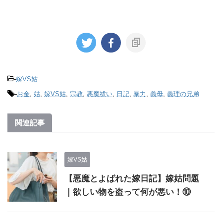
-
嫁VS姑
-
お金
,
姑
,
嫁VS姑
,
宗教
,
悪魔祓い
,
日記
,
暴力
,
義母
,
義理の兄弟
関連記事
嫁VS姑
【悪魔とよばれた嫁日記】嫁姑問題
｜欲しい物を盗って何が悪い！⑩