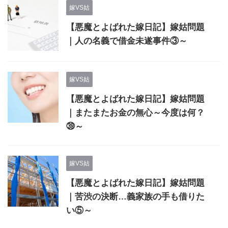
嫁VS姑
【悪魔とよばれた嫁日記】嫁姑問題
｜人の名義で借金未遂事件③～
嫁VS姑
【悪魔とよばれた嫁日記】嫁姑問題
｜またまたお金の無心～今度は何？
㊴～
嫁VS姑
【悪魔とよばれた嫁日記】嫁姑問題
｜苦渋の決断…義家族の手も借りた
い⑤～