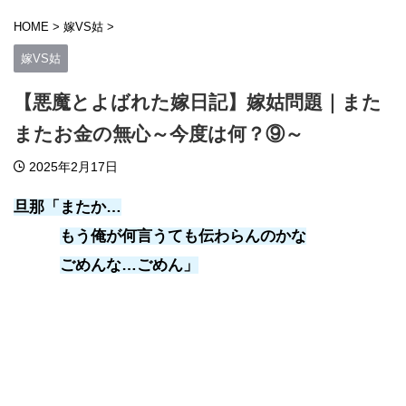
HOME
>
嫁VS姑
>
嫁VS姑
【悪魔とよばれた嫁日記】嫁姑問題｜また
またお金の無心～今度は何？⑨～
2025年2月17日
旦那「またか…
もう俺が何言うても伝わらんのかな
ごめんな…ごめん」