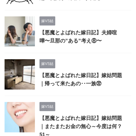
嫁VS姑
【悪魔とよばれた嫁日記】夫婦喧
嘩〜旦那の”ある”考え⑧〜
嫁VS姑
【悪魔とよばれた嫁日記】嫁姑問題
｜帰って来たあの‥一族㉜
嫁VS姑
【悪魔とよばれた嫁日記】嫁姑問題
｜またまたお金の無心～今度は何？
51～