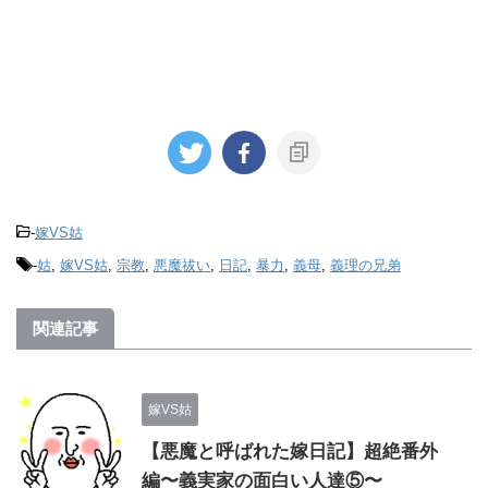
-
嫁VS姑
-
姑
,
嫁VS姑
,
宗教
,
悪魔祓い
,
日記
,
暴力
,
義母
,
義理の兄弟
関連記事
嫁VS姑
【悪魔と呼ばれた嫁日記】超絶番外
編〜義実家の面白い人達⑤〜