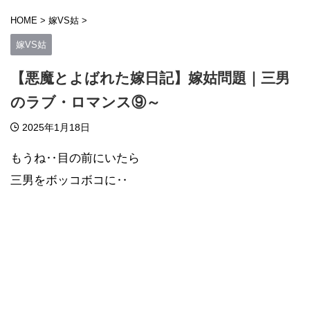
HOME
>
嫁VS姑
>
嫁VS姑
【悪魔とよばれた嫁日記】嫁姑問題｜三男
のラブ・ロマンス⑨～
2025年1月18日
もうね‥目の前にいたら
三男をボッコボコに‥