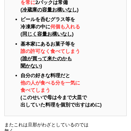
を常に
2パックは常備
(
冷蔵庫の容量お構いなし
)
ビールを呑むグラス等を
冷凍庫の中に
何個も入れる
(
同じく容量お構いなし
)
基本家にあるお菓子等を
誰の許可なく食べてしまう
(
誰が買って来たのかも
聞かない
)
自分の好きな料理だと
他の人が食べる分を一気に
食べてしまう
(このせいで母は今まで大皿で
出していた料理を個別で出すはめに)
またこれは旦那がわざとしているのでは
無く