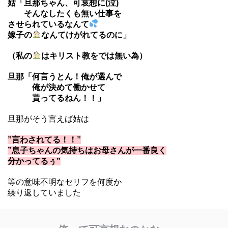
姑「旦那ちゃん、可哀想に(泣)
そんなしたくも無い仕事を
させら
れているなんて
嫁子の
なんて
けがれてるのに」
（私の
はキリスト教をでは無い為）
旦那「何言うとん！俺が選んで
俺が決めて働かせて
貰ってるねん！！」
旦那がそう言えば姑は
”言わされてる！！”
”息子ちゃんの気持ちはお母さんが一番良く
分かってるぅ”
等の意味不明なセリフを何度か
繰り返していました