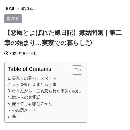
HOME
>
嫁VS姑
>
嫁VS姑
【悪魔とよばれた嫁日記】嫁姑問題｜第二
章の始まり…実家での暮らし①
2023年9月10日
Table of Contents
実家での暮らしスタート
大人を躾け直すと言う事…
母さんから一度も怒られた事無いのに
姑からの鬼電話
俺って可哀想なのかな…
小姑襲来！！
暴走