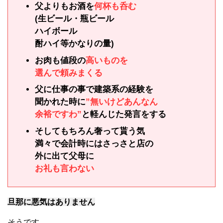
父よりもお酒を
何杯も呑む
(生ビール・瓶ビール
ハイボール
酎ハイ等かなりの量)
お肉も値段の
高いものを
選んで頼みまくる
父に仕事の事で建築系の経験を
聞かれた時に
”無いけどあんなん
余裕ですわ”
と軽んじた発言をする
そしてもちろん奢って貰う気
満々で会計時にはさっさと店の
外に出て父母に
お礼も言わない
旦那に悪気はありません
そうです