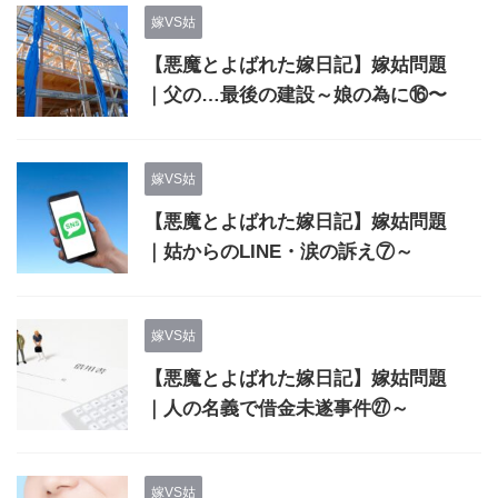
嫁VS姑
【悪魔とよばれた嫁日記】嫁姑問題
｜父の…最後の建設～娘の為に⑯〜
嫁VS姑
【悪魔とよばれた嫁日記】嫁姑問題
｜姑からのLINE・涙の訴え⑦～
嫁VS姑
【悪魔とよばれた嫁日記】嫁姑問題
｜人の名義で借金未遂事件㉗～
嫁VS姑