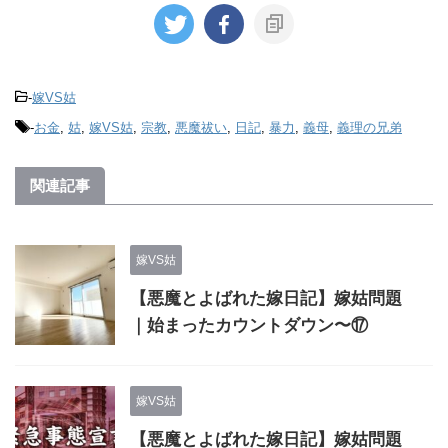
-
嫁VS姑
-
お金
,
姑
,
嫁VS姑
,
宗教
,
悪魔祓い
,
日記
,
暴力
,
義母
,
義理の兄弟
関連記事
嫁VS姑
【悪魔とよばれた嫁日記】嫁姑問題
｜始まったカウントダウン〜⑰
嫁VS姑
【悪魔とよばれた嫁日記】嫁姑問題