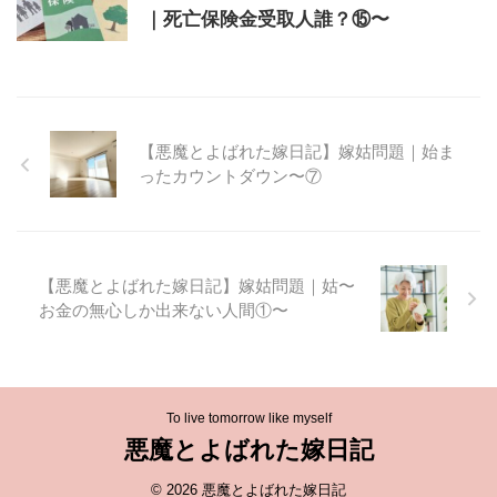
｜死亡保険金受取人誰？⑮〜
【悪魔とよばれた嫁日記】嫁姑問題｜始ま
ったカウントダウン〜⑦
【悪魔とよばれた嫁日記】嫁姑問題｜姑〜
お金の無心しか出来ない人間①〜
To live tomorrow like myself
悪魔とよばれた嫁日記
© 2026 悪魔とよばれた嫁日記