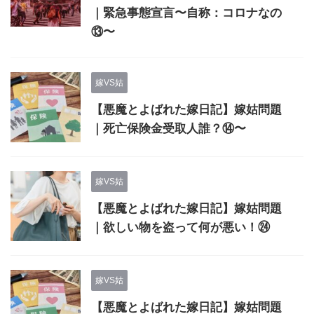
｜緊急事態宣言〜自称：コロナなの
⑬〜
嫁VS姑
【悪魔とよばれた嫁日記】嫁姑問題
｜死亡保険金受取人誰？⑭〜
嫁VS姑
【悪魔とよばれた嫁日記】嫁姑問題
｜欲しい物を盗って何が悪い！㉔
嫁VS姑
【悪魔とよばれた嫁日記】嫁姑問題