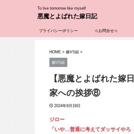
To live tomorrow like myself
悪魔とよばれた嫁日記
プライバシーポリシー
☆お問合せ☆
HOME
>
嫁VS姑
>
嫁VS姑
【悪魔とよばれた嫁日
家への挨拶⑧
2024年9月19日
ジロー
「いや…普通に考えてダッサイやろ