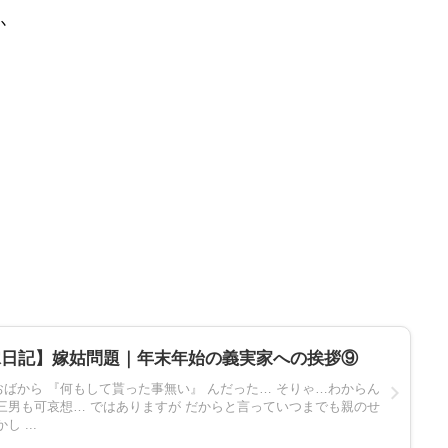
か
嫁日記】嫁姑問題｜年末年始の義実家への挨拶⑨
ばから 『何もして貰った事無い』 んだった… そりゃ…わからん
三男も可哀想… ではありますが だからと言っていつまでも親のせ
 ...