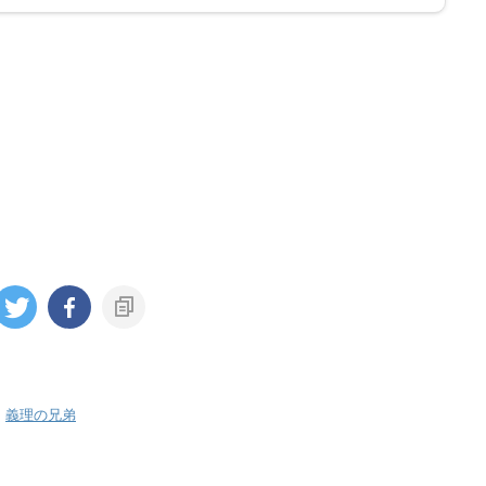
,
義理の兄弟