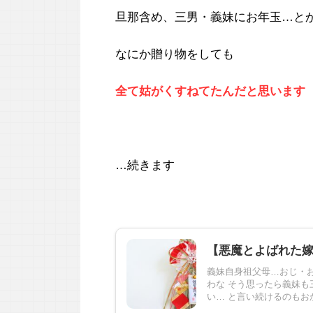
旦那含め、三男・義妹にお年玉…と
なにか贈り物をしても
全て姑がくすねてたんだと思います
…続きます
【悪魔とよばれた
義妹自身祖父母…おじ・お
わな そう思ったら義妹も
い… と言い続けるのもおかし