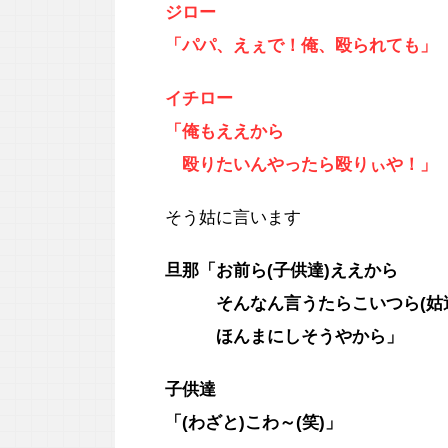
ジロー
「パパ、えぇで！俺、殴られても」
イチロー
「俺もええから
殴りたいんやったら殴りぃや！」
そう姑に言います
旦那「お前ら(子供達)ええから
そんなん言うたらこいつら(姑達
ほんまにしそうやから」
子供達
「(わざと)こわ～(笑)」