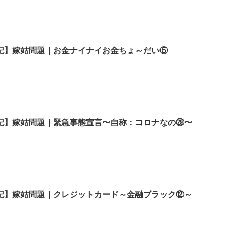
記】嫁姑問題｜お金ナイナイお金ちょ～だい⑤
記】嫁姑問題｜緊急事態宣言〜自称：コロナなの㉙〜
記】嫁姑問題｜クレジットカード～金融ブラック⑫～