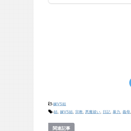
-
嫁VS姑
-
姑
,
嫁VS姑
,
宗教
,
悪魔祓い
,
日記
,
暴力
,
義母
関連記事