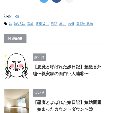
-
嫁VS姑
-
姑
,
嫁VS姑
,
宗教
,
悪魔祓い
,
日記
,
暴力
,
義母
,
義理の兄弟
関連記事
嫁VS姑
【悪魔と呼ばれた嫁日記】超絶番外
編〜義実家の面白い人達⑨〜
嫁VS姑
【悪魔とよばれた嫁日記】嫁姑問題
｜始まったカウントダウン〜⑫