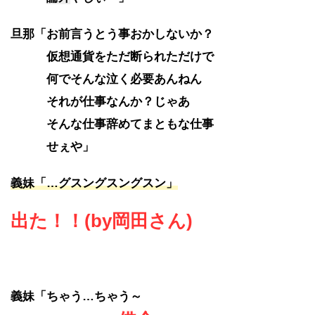
旦那「お前言うとう事おかしないか？
仮想通貨をただ断られただけで
何でそんな泣く必要あんねん
それが仕事なんか？じゃあ
そんな仕事辞めてまともな仕事
せぇや」
義妹「…グスングスングスン」
出た！！(by岡田さん)
義妹「ちゃう…ちゃう～