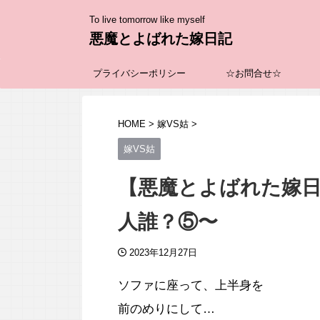
To live tomorrow like myself
悪魔とよばれた嫁日記
プライバシーポリシー
☆お問合せ☆
HOME
>
嫁VS姑
>
嫁VS姑
【悪魔とよばれた嫁日
人誰？⑤〜
2023年12月27日
ソファに座って、上半身を
前のめりにして…