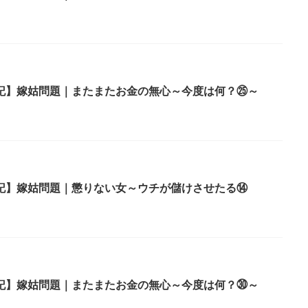
記】嫁姑問題｜またまたお金の無心～今度は何？㉕～
記】嫁姑問題｜懲りない女～ウチが儲けさせたる⑭
記】嫁姑問題｜またまたお金の無心～今度は何？㉚～