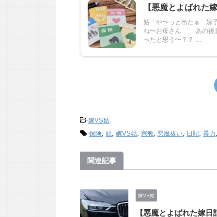
【悪魔とよばれた
姑「や〜っと出たぁ…
ね〜お母さん あの後息
ったと思う〜？？ ...
-
嫁VS姑
-
保険
,
姑
,
嫁VS姑
,
宗教
,
悪魔祓い
,
日記
,
暴力
関連記事
嫁VS姑
【悪魔とよばれた嫁日