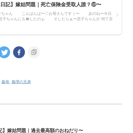
嫁日記】嫁姑問題｜死亡保険金受取人誰？⑥〜
嫁子ちゃん こんばんは〜♡お母さんですぅ〜 あのね〜今日
子ちゃんにも☎したのぉ そしたらぁ〜息子ちゃんが 何て言
,
義母
,
義理の兄弟
記】嫁姑問題｜過去最高額のおねだり〜