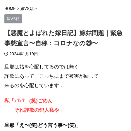
HOME
>
嫁VS姑
>
嫁VS姑
【悪魔とよばれた嫁日記】嫁姑問題｜緊急
事態宣言〜自称：コロナなの㉓〜
2024年1月19日
旦那は姑を心配してるのでは無く
詐欺にあって、こっちにまで被害が回って
来るのを心配しています…
私「パパ…(笑)ごめん
それ詐欺の犯人私や」
旦那「え〜(笑)どう言う事〜(笑)」