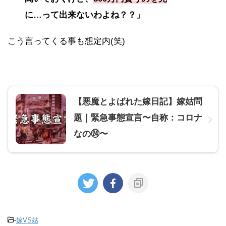
に…って出来ないわよね？？」
こう言ってくる事も想定内(笑)
【悪魔とよばれた嫁日記】嫁姑問
題｜緊急事態宣言〜自称：コロナ
なの㉔〜
-
嫁VS姑