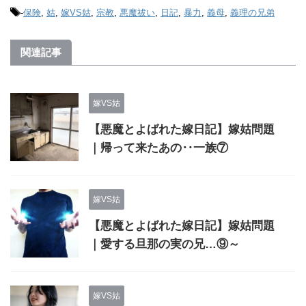
-
保険
,
姑
,
嫁VS姑
,
宗教
,
悪魔祓い
,
日記
,
暴力
,
義母
,
義理の兄弟
関連記事
嫁VS姑
【悪魔とよばれた嫁日記】嫁姑問題
｜帰って来たあの‥一族⑦
嫁VS姑
【悪魔とよばれた嫁日記】嫁姑問題
｜愛する旦那の実の兄…⑨～
嫁VS姑