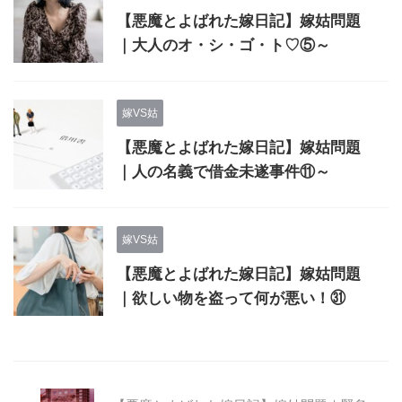
【悪魔とよばれた嫁日記】嫁姑問題
｜大人のオ・シ・ゴ・ト♡⑤～
嫁VS姑
【悪魔とよばれた嫁日記】嫁姑問題
｜人の名義で借金未遂事件⑪～
嫁VS姑
【悪魔とよばれた嫁日記】嫁姑問題
｜欲しい物を盗って何が悪い！㉛