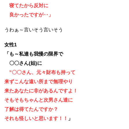
寝てたから反対に
良かったですが‥」
うわぁ～言いそう言いそう
女性1
「も～私達も我慢の限界で
〇〇さん(姑)に
”〇〇さん、元々財布も持って
来ずこんな遠い所まで無理やり
来たあなたに非があるんですよ！
そもそもちゃんと次男さん達に
了解は得てたんですか？
それも怪しいと思います！！
」