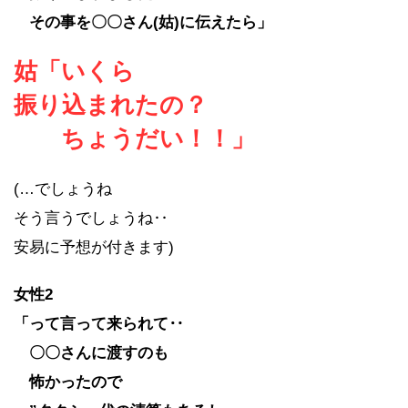
その事を〇〇さん(姑)に伝えたら」
姑「いくら
振り込まれたの？
ちょうだい！！」
(…でしょうね
そう言うでしょうね‥
安易に予想が付きます)
女性2
「って言って来られて‥
〇〇さんに渡すのも
怖かったので