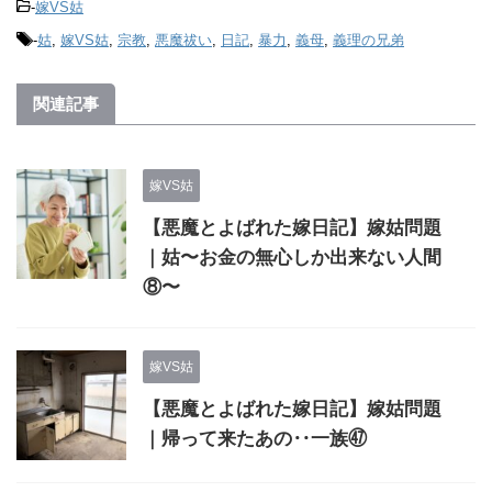
-
嫁VS姑
-
姑
,
嫁VS姑
,
宗教
,
悪魔祓い
,
日記
,
暴力
,
義母
,
義理の兄弟
関連記事
嫁VS姑
【悪魔とよばれた嫁日記】嫁姑問題
｜姑〜お金の無心しか出来ない人間
⑧〜
嫁VS姑
【悪魔とよばれた嫁日記】嫁姑問題
｜帰って来たあの‥一族㊼