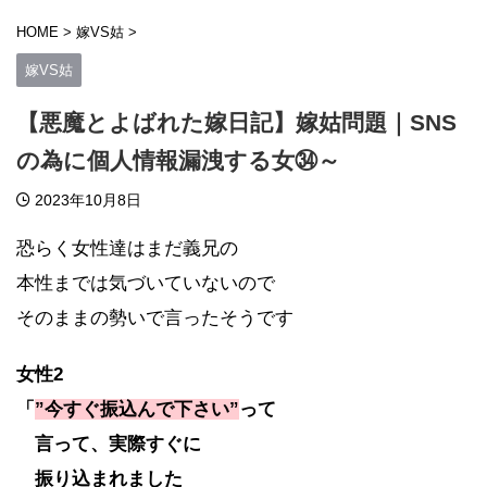
HOME
>
嫁VS姑
>
嫁VS姑
【悪魔とよばれた嫁日記】嫁姑問題｜SNS
の為に個人情報漏洩する女㉞～
2023年10月8日
恐らく女性達はまだ義兄の
本性までは気づいていないので
そのままの勢いで言ったそうです
女性2
「
”今すぐ振込んで下さい”
って
言って、実際すぐに
振り込まれました