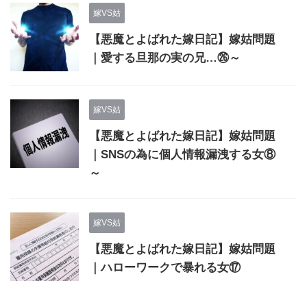
嫁VS姑
【悪魔とよばれた嫁日記】嫁姑問題
｜愛する旦那の実の兄…㉖～
嫁VS姑
【悪魔とよばれた嫁日記】嫁姑問題
｜SNSの為に個人情報漏洩する女⑧
～
嫁VS姑
【悪魔とよばれた嫁日記】嫁姑問題
｜ハローワークで暴れる女⑰