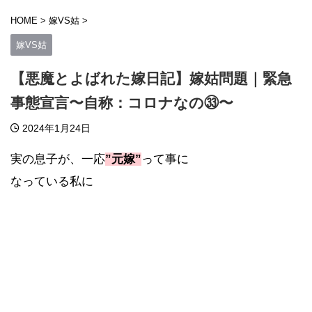
HOME
>
嫁VS姑
>
嫁VS姑
【悪魔とよばれた嫁日記】嫁姑問題｜緊急
事態宣言〜自称：コロナなの㉝〜
2024年1月24日
実の息子が、一応
”元嫁”
って事に
なっている私に