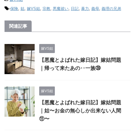
-
保険
,
姑
,
嫁VS姑
,
宗教
,
悪魔祓い
,
日記
,
暴力
,
義母
,
義理の兄弟
関連記事
嫁VS姑
【悪魔とよばれた嫁日記】嫁姑問題
｜帰って来たあの‥一族㊴
嫁VS姑
【悪魔とよばれた嫁日記】嫁姑問題
｜姑〜お金の無心しか出来ない人間
⑪〜